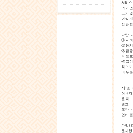
서비스 
의 개인
고지 및
이상 개
접 밝힘
다만, 
① 서비
② 통계
③ 금융
자 보호
④ 그
칙으로 
여 무
제7조.
이용자
을 하고
번호, 
또한, 
인에 필
가입해지
문사항을