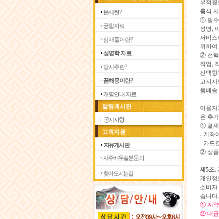
부적월드
춤식 서
운 세 란 ?
① 필수
궁 합 자 료
성명, 
서비스이
삼 재 풀 이 란 ?
위하여
성 명 학 자 료
② 선택
직업, 
당 사 주 란 ?
선택항
꿈 해 몽 이 란 ?
고지사항
품배송 
개 명 안 내 자 료
알림게시판
이용자
은 추
공지사항
① 결
고객지원
- 계좌
- 카드
자유게시판
② 상품
사주 배우실분 문의
제5조.
찾아 오시는길
개인정보
소비자 
습니다.
① 계약
② 대금