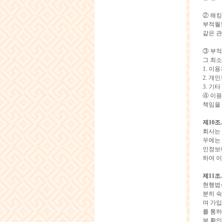
② 해킹
부적월드
같은 관
③ 부
그 최소
1. 이
2. 
3. 기
④ 이용
책임을
제10조
회사는
우에는 
인정보에
하여 
제11조
현행법
분히 숙
며 가입
를 통하
부 확인