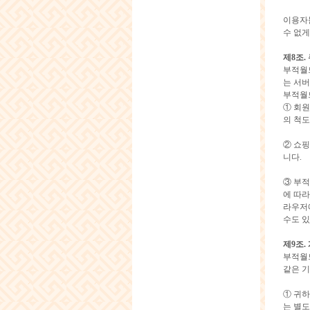
이용자들
수 없게
제8조.
부적월드
는 서
부적월
① 회원
의 척도
② 쇼핑
니다.
③ 부
에 따라
라우저에
수도 
제9조.
부적월드
같은 기
① 귀하
는 별도