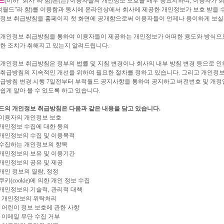
드
(이하 "회사"라 함)은(는) 이용자들의 개인정보 보호를 매우 중요시하며, 이용자가 
적월드"라 함)를 이용함과 동시에 온라인상에서 회사에 제공한 개인정보가 보호 받을 
인정보 취급방침을 홈페이지 첫 화면에 공개함으로써 이용자들이 언제나 용이하게 보실 
 개인정보 취급방침을 통하여 이용자들이 제공하는 개인정보가 어떠한 용도와 방식으로
떠한 조치가 취해지고 있는지 알려드립니다.
개인정보 취급방침은 정부의 법률 및 지침 변경이나 회사의 내부 방침 변경 등으로 인하
 취급방침의 지속적인 개선을 위하여 필요한 절차를 정하고 있습니다. 그리고 개인정보
급방침 변경 시행 7일전부터 부적월드 공지사항을 통하여 공지하고 버전번호 및 개정
쉽게 알아 볼 수 있도록 하고 있습니다.
드의 개인정보 취급방침은 다음과 같은 내용을 담고 있습니다.
 이용자의 개인정보 보호
 개인정보 수집에 대한 동의
 개인정보의 수집 및 이용목적
 수집하는 개인정보의 항목
 개인정보의 보유 및 이용기간
 개인정보의 공유 및 제공
 개인 정보의 열람, 정정
쿠키(cookie)에 의한 개인 정보 수집
 개인정보의 기술적, 관리적 대책
. 개인정보의 위탁처리
. 어린이 정보 보호에 관한 사항
. 이메일 무단 수집 거부