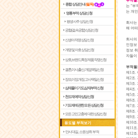
부적월
종합 상담안내
(필독)
는 "부
는 개
영통부적 상담신청
평생사주 상담신청
회사는
해 어
궁합(겉,속궁합) 상담신청
회사의 
신생아 작명 상담신청
인정보
개명 및 아호 상담신청
정보 취
자들이 
상호,브랜드,특정제품 작명신청
부적월
결혼,이사,출산,개업,택일신청
제1조.
제2조.
장묘,이장,개장,고사 택일신청
제3조.
삼재풀이 기도,삼재부적 신청
제4조.
제5조.
천도재 예약 상담신청
제6조.
기도제에 관한 모든 상담신청
제7조.
제8조. 
모든 고민고충에 대한 상담신청
제9조.
제10조
용도별 부적보기
제11조
만사대길, 소원성취 부적
제12조