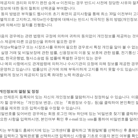
제공자의 권리와 의무가 완전 승계 or 이전되는 경우 반드시 사전에 정당한 사유와 
정보에 대한 동의 철회의 선택권을 부여합니다.
 동의 방법은 부적월드 웹사이트 초기 화면의 공지사항을 통해 최소 30일 이전부터 고
별적으로 고지하고, 매각or인수합병에 대해서는 반드시 적극적인 동의 방법(개인정보의 
)에 의해서만 절차를 진행합니다.
다음의 경우에는 관련 법령의 규정에 의하여 귀하의 동의없이 개인정보를 제공하는 것
스 제공에 따른 요금정산을 위하여 필요한 경우
작성or학술연구 또는 시장조사를 위하여 필요한 경우로서 특정 개인을 알아 볼 수 없
 실명 거래 및 비밀보장에 관한 법률, 신용정보의 이용 및 보호에 관한 법률, 전기통신
법, 한국은행법, 형사소송법 등 법률에 특별한 규정이 있는 경우
러나 예외 사항에서도 관계법령에 의하거나 수사기관의 요청에 의해 정보를 제공한 경우
운영하고 있습니다. 법률상의 근거에 의해 부득이하게 고지를 하지 못할 수도 있습니다
분별하게 정보가 제공되지 않도록 최대한 노력 하겠습니다.
 개인정보의 열람 및 정정
는 언제든지 등록되어 있는 자신의 개인정보를 열람하거나 정정하실 수 있습니다. 이용
자 할 경우에는『개인정보 변경』(또는 『회원정보 수정』등)을 클릭하여 본인확인 절차
이름을 제외한 모든 입력사항을 수정할 수 있습니다.
비밀번호를 잊어버린 경우에는 회원 로그인 메뉴 하단에 있는 '비밀번호 찾기'를 클릭
요한 사항을 입력하시면, 본인여부 확인 후 e-mail 또는 sms를 통하여 비밀번호를 알
는 부적월드 홈페이지에 있는 '고객센터'를 클릭하고 '회원탈퇴'를 선택하신 후 홈페이
 입력하고 '탈퇴완료'를 선택하시면 입력하신 사항을 기초로 이용자 본인 여부를 확인