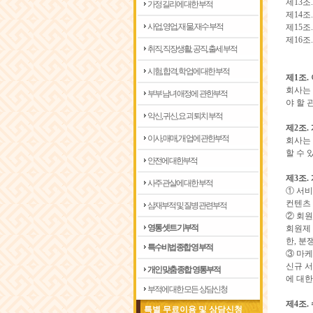
제13조
가정 길리에 대한부적
제14조
사업, 영업, 재물, 재수 부적
제15조
제16조
취직, 직장생활, 공직, 출세 부적
시험, 합격, 학업에 대한 부적
제1조.
회사는 
부부 남녀 애정에 관한부적
야 할 
악신, 귀신, 요괴 퇴치 부적
제2조.
이사, 매매, 개업에 관한부적
회사는
할 수 
안전에 대한부적
제3조.
사주 관살에 대한부적
① 서비
컨텐츠 
삼재부적 및 질병관련부적
② 회원
영통 셋트 기부적
회원제 
한, 분
특수비법 종합 영부적
③ 마케
신규 서
개인 맞춤 종합 영통부적
에 대한
부적에 대한 모든 상담신청
제4조.
특별 무료이용 및 상담신청