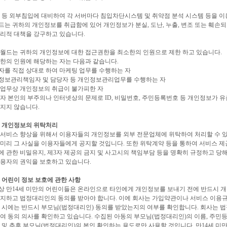
 등 외부침입에 대비하여 각 서버마다 침입차단시스템 및 취약점 분석 시스템 등을 이
는 귀하의 개인정보를 취급함에 있어 개인정보가 분실, 도난, 누출, 변조 또는 훼손
리적 대책을 강구하고 있습니다.
적월드는 귀하의 개인정보에 대한 접근권한을 최소한의 인원으로 제한 하고 있습니다.
한의 인원에 해당하는 자는 다음과 같습니다.
용자를 직접 상대로 하여 마케팅 업무를 수행하는 자
개인정보관리책임자 및 담당자 등 개인정보관리업무를 수행하는 자
타 업무상 개인정보의 취급이 불가피한 자
자 본인의 부주의나 인터넷상의 문제로 ID, 비밀번호, 주민등록번호 등 개인정보가 
 지지 않습니다.
. 개인정보의 위탁처리
 서비스 향상을 위해서 이용자들의 개인정보를 외부 전문업체에 위탁하여 처리할 수 있
미리 그 사실을 이용자들에게 공지할 것입니다. 또한 위탁계약 등을 통하여 서비스 제
 관한 비밀유지, 제3자 제공의 금지 및 사고시의 책임부담 등을 명확히 규정하고 당
이용자의 권익을 보호하고 있습니다.
. 어린이 정보 보호에 관한 사항
상 만14세 미만의 어린이들은 온라인으로 타인에게 개인정보를 보내기 전에 반드시 개
지하고 법정대리인의 동의를 받아야 합니다. 이에 회사는 가입약관이나 서비스 이용규
 시에는 반드시 부모님(법정대리인) 동의를 받았는지의 여부를 확인합니다. 회사는 법
여 동의 의사를 확인하고 있습니다. 수집된 아동의 부모님(법정대리인)의 이름, 주민
 및 추후 부모님(법정대리인)의 본인 확인하는 용도로만 사용할 것입니다. 만14세 미