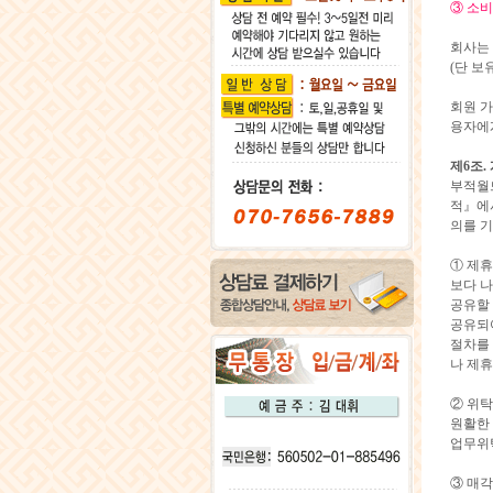
③ 소비
회사는 
(단 보
회원 가
용자에
제6조.
부적월
적』에서
의를 기
① 제
보다 
공유할 
공유되
절차를
나 제휴
② 위탁
원활한 
업무위탁
③ 매각