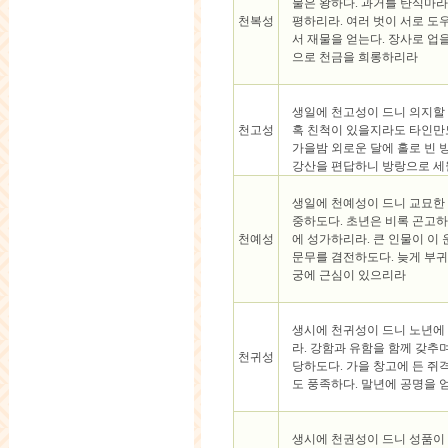
물은 왕하다. 과거를 탄식마라
천복성
평하리라. 여러 벗이 서로 도
서 재물을 얻는다. 장사로 업
으로 천금을 희롱하리라
생일에 천고성이 드니 의지할 
천고성
혹 친척이 있을지라도 타인만
가을밤 외로운 달에 홀로 빈 
강산을 편답하니 방랑으로 
생일에 천예성이 드니 교묘한
중하도다. 초년은 비록 곤고하
천예성
에 성가하리라. 큰 인물이 이
문무를 겸전하도다. 늦게 부
궁에 근심이 있으리라
생시에 천귀성이 드니 노년에
라. 강함과 유함을 함께 갖추
천귀성
당하도다. 가을 창고에 든 쥐
도 풍족하다. 말년에 공명을 
생시에 천권성이 드니 성품이