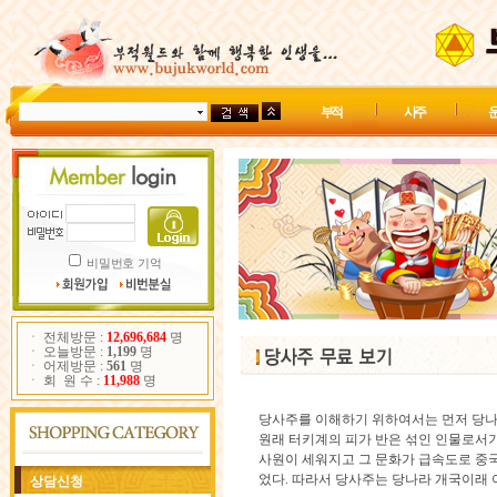
부 적
사 주
운
비밀번호 기억
ㆍ 전체방문 :
12,696,684
명
ㆍ 오늘방문 :
1,199
명
ㆍ 어제방문 :
561
명
ㆍ 회 원 수 :
11,988
명
당사주를 이해하기 위하여서는 먼저 당나라
원래 터키계의 피가 반은 섞인 인물로서기
사원이 세워지고 그 문화가 급속도로 중국
었다. 따라서 당사주는 당나라 개국이래 
상담신청