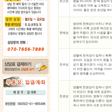
천고성
향을 떠나리라. 한 때 풍상이 
요, 마음은 어찌 늘 고독한고.
식마라. 좋은 운은 초년말 부터
생년에 천예성이 비치니 부모
못하다. 비록 교묘한 재간은 
천예성
할까 두렵다. 친구 사귐을 좋
을 자주한다. 의식은 궁하지 
손재수가 있으리라
생월에 천귀성이 임하니 복록
르리라. 조업은 지키지 못할 
천귀성
성가 할 운이로다. 사십 이, 
이 자연 붙는다. 여색을 가까이
물과 명예를 손상하리라.
생월에 천권성이 임하니 양이
이 되도다. 뜻을 세워 성공하
천권성
신에 있으리라. 영화가 가문
축하객이 만원을 이룬다. 많은
귀니 여러 벗이 서로 도우리라