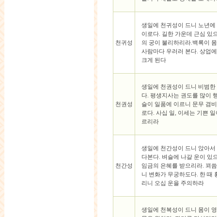
생일에 천귀성이 드니 노년에
이로다. 길한 가운데 근심 있
천귀성
의 궁이 불리하리라.백록이 
사람마다 우러러 본다. 상업
크게 된다
생일에 천권성이 드니 비범한
다. 평생지사는 권도를 많이 
천권성
슬이 일품에 이르니 문무 겸
로다. 사십 일, 이세는 기쁜 일
르리라
생일에 천간성이 드니 앉아서
다본다. 벼슬에 나갈 운이 있
천간성
임금의 은혜를 받으리라. 꾀
니 변화가 무궁하도다. 한 때
리니 오십 운을 주의하라
생일에 천복성이 드니 몸이 