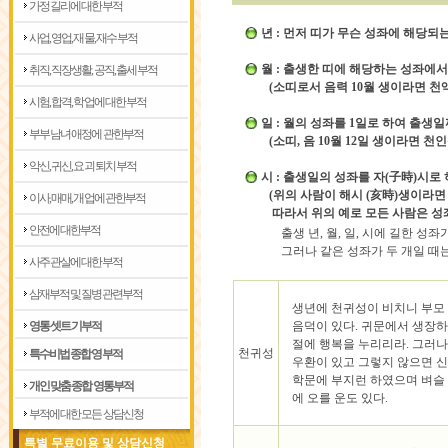
가정 길리에 대한부적
년 : 먼저 띠가 무슨 성좌에 해당되
사업, 영업, 재물, 재수 부적
월 : 출생한 띠에 해당하는 성좌에서
취직, 직장생활, 공직, 출세 부적
(소띠로서 음력 10월 생이라면 천액
시험, 합격, 학업에 대한 부적
일 : 월의 성좌를 1일로 하여 출생
부부 남녀 애정에 관한부적
(소띠, 음 10월 12일 생이라면 
악신, 귀신, 요괴 퇴치 부적
시 : 출생일의 성좌를 자(子時)시로
(위의 사람이 해시 (亥時)생이라
이사, 매매, 개업에 관한부적
따라서 위의 예로 모든 사람은 성좌
안전에 대한부적
출생 년, 월, 일, 시에 길한 성좌가 
그러나 같은 성좌가 두 개일 때는 그 
사주 관살에 대한부적
삼재부적 및 질병관련부적
생년에 천귀성이 비치니 부모
영통 셋트 기부적
음덕이 있다. 귀문에서 생장
절에 행복을 누리리라. 그러
천귀성
특수비법 종합 영부적
우환이 있고 그렇지 않으면 
학문에 부지런 하였으며 벼슬
개인 맞춤 종합 영통부적
에 오를 운도 있다.
부적에 대한 모든 상담신청
특별 무료이용 및 상담신청