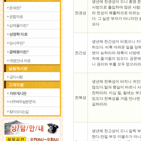
생년에 천권성이 드니 총명 
사방으로 출입하며 많은 사람
운 세 란 ?
천권성
라.천성이 쾌활하므로 따르는
궁 합 자 료
다. 그 실은 부자가 아니지만
프다
삼 재 풀 이 란 ?
성 명 학 자 료
생년에 천간성이 비쳤으니 지
당 사 주 란 ?
하도다. 비록 어려운 일을 당
꿈 해 몽 이 란 ?
천간성
변이 능하리라.재록이 사방에
처에 즐거움이 있도다. 공문
개 명 안 내 자 료
니 권리와 부를 모두 얻으리
알림게시판
공지사항
생년에 천복성이 비치니 귀인
고객지원
많도다.말과 행실이 바르니 
찬하리라. 이십 칠, 팔세는 
자유게시판
천복성
있도다.천복성을 거듭 만나면
사주 배우실분 문의
길하리라.
찾아 오시는길
생년에 천고성이 드니 일찍 
한다.만일 부모 이별수가 아니