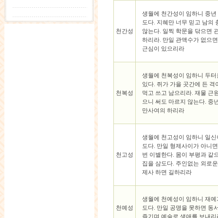
생월에 천간성이 임하니 중년
도다. 지혜만 너무 믿고 남의
천간성
않는다. 일찍 학문을 닦으면 
하리라. 만일 관액수가 없으
근심이 있으리라
생월에 천복성이 임하니 두터
있다. 쥐가 가을 곳간에 든 
천복성
먹고 쓰고 남으리라. 재물 근
으니 써도 마르지 않는다. 중
만사여의 하리라
생월에 천고성이 임하니 일신
도다. 만일 형제사이가 아니면
천고성
번 이별한다. 몸이 부평과 같
집을 삼도다. 주인없는 외로운
제사 하면 길하리라
생월에 천예성이 임하니 재예
천예성
도다. 만일 공명을 못하면 동
즐기며 예술로 생애를 보내리