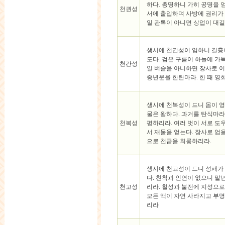
하다. 총명하니 가히 공명을 
천권성
서에 출입하며 사방에 권리가 
일 관록이 아니면 상업이 대
생시에 천간성이 임하니 길흉
도다. 검은 구름이 하늘에 가
천간성
일 벼슬을 아니하면 장사로 이
중년운을 한탄마라. 한 때 영
생시에 천복성이 드니 몸이 
물은 왕하다. 과거를 탄식마라
천복성
평하리라. 여러 벗이 서로 도
서 재물을 얻는다. 장사로 업
으로 천금을 희롱하리라.
생시에 천고성이 드니 성패가
다. 친척과 인연이 없으니 말
천고성
리라. 칠성과 불전에 지성으로
모든 액이 자연 사라지고 부명
리라