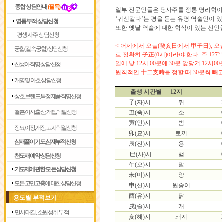
종합 상담안내
(필독)
일부 전문인들은 당사주를 정통 명리학이 
‘귀신같다’는 평을 듣는 유명 역술인이 
영통부적 상담신청
또한 옛날 역슬에 대한 학식이 있는 선인
평생사주 상담신청
< 어제에서 오늘(癸亥日에서 甲子日), 오
궁합(겉,속궁합) 상담신청
로 정확히 子正(0시)이라야 한다. 즉 127
일에 낯 12시 00분에 30분 앞당겨 12시
신생아 작명 상담신청
원칙적인 十二支時를 정할 때 30분씩 빼고
개명 및 아호 상담신청
출생 시간별 12지
상호,브랜드,특정제품 작명신청
子(자)시
쥐
결혼,이사,출산,개업,택일신청
丑(축)시
소
寅(인)시
범
장묘,이장,개장,고사 택일신청
卯(묘)시
토끼
삼재풀이 기도,삼재부적 신청
辰(진)시
용
巳(사)시
뱀
천도재 예약 상담신청
午(오)시
말
기도제에 관한 모든 상담신청
未(미)시
양
모든 고민고충에 대한 상담신청
申(신)시
원숭이
酉(유)시
닭
용도별 부적보기
戌(술)시
개
만사대길, 소원성취 부적
亥(해)시
돼지