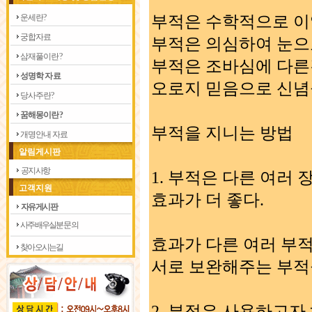
부적은 수학적으로 이
운 세 란 ?
궁 합 자 료
부적은 의심하여 눈으
삼 재 풀 이 란 ?
부적은 조바심에 다른
성 명 학 자 료
오로지 믿음으로 신념
당 사 주 란 ?
꿈 해 몽 이 란 ?
부적을 지니는 방법
개 명 안 내 자 료
알림게시판
공지사항
1. 부적은 다른 여러
고객지원
효과가 더 좋다.
자유게시판
사주 배우실분 문의
효과가 다른 여러 부
찾아 오시는길
서로 보완해주는 부적
2. 부적은 사용하고