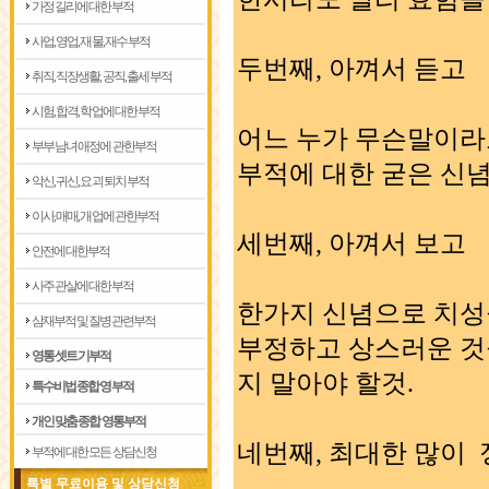
가정 길리에 대한부적
사업, 영업, 재물, 재수 부적
두번째, 아껴서 듣고
취직, 직장생활, 공직, 출세 부적
시험, 합격, 학업에 대한 부적
어느 누가 무슨말이라
부부 남녀 애정에 관한부적
부적에 대한 굳은 신념
악신, 귀신, 요괴 퇴치 부적
이사, 매매, 개업에 관한부적
세번째, 아껴서 보고
안전에 대한부적
사주 관살에 대한부적
한가지 신념으로 치성
삼재부적 및 질병관련부적
부정하고 상스러운 것
영통 셋트 기부적
지 말아야 할것.
특수비법 종합 영부적
개인 맞춤 종합 영통부적
네번째, 최대한 많이
부적에 대한 모든 상담신청
특별 무료이용 및 상담신청