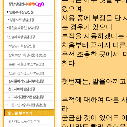
종합 상담안내
(필독)
왔으며,
영통부적 상담신청
사용 중에 부정을 탄 
평생사주 상담신청
는 경우가 있으니
궁합(겉,속궁합) 상담신청
부적을 사용하겠다는
신생아 작명 상담신청
처음부터 끝까지 다른
개명 및 아호 상담신청
우선 조용한 곳에서 
상호,브랜드,특정제품 작명신청
한다.
결혼,이사,출산,개업,택일신청
장묘,이장,개장,고사 택일신청
첫번째는, 말을아끼고
삼재풀이 기도,삼재부적 신청
천도재 예약 상담신청
기도제에 관한 모든 상담신청
부적에 대하여 다른 
모든 고민고충에 대한 상담신청
라
용도별 부적보기
궁금한 것이 있어도 
만사대길, 소원성취 부적
한시라도 빨리 효험을