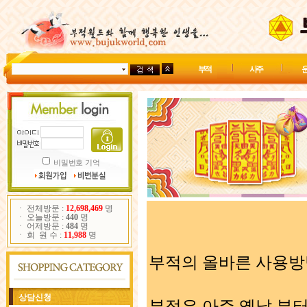
부 적
사 주
운
비밀번호 기억
ㆍ 전체방문 :
12,698,469
명
ㆍ 오늘방문 :
440
명
ㆍ 어제방문 :
484
명
ㆍ 회 원 수 :
11,988
명
부적의 올바른 사용방
상담신청
부적은 아주 옛날 부