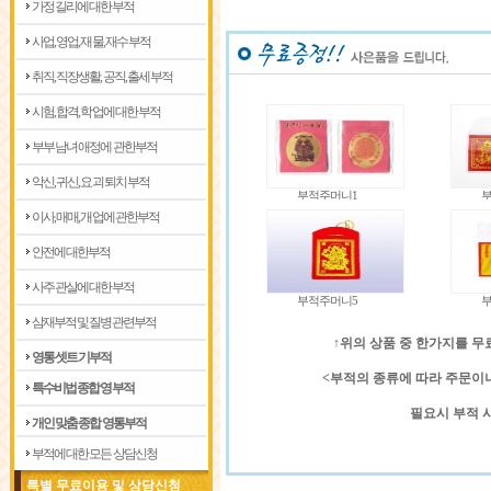
가정 길리에 대한부적
사업, 영업, 재물, 재수 부적
취직, 직장생활, 공직, 출세 부적
시험, 합격, 학업에 대한 부적
부부 남녀 애정에 관한부적
악신, 귀신, 요괴 퇴치 부적
부적주머니1
부
이사, 매매, 개업에 관한부적
안전에 대한부적
사주 관살에 대한부적
부적주머니5
부
삼재부적 및 질병관련부적
↑위의 상품 중 한가지를 무
영통 셋트 기부적
<부적의 종류에 따라 주문이
특수비법 종합 영부적
필요시 부적 
개인 맞춤 종합 영통부적
부적에 대한 모든 상담신청
특별 무료이용 및 상담신청