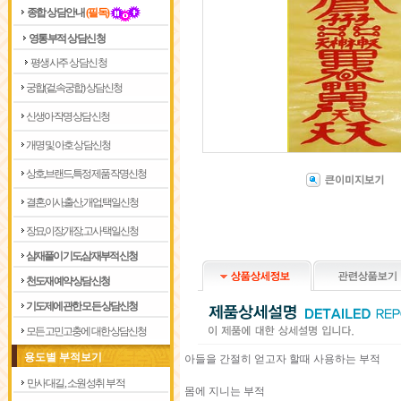
종합 상담안내
(필독)
영통부적 상담신청
평생사주 상담신청
궁합(겉,속궁합) 상담신청
신생아 작명 상담신청
개명 및 아호 상담신청
상호,브랜드,특정제품 작명신청
결혼,이사,출산,개업,택일신청
장묘,이장,개장,고사 택일신청
삼재풀이 기도,삼재부적 신청
천도재 예약 상담신청
기도제에 관한 모든 상담신청
모든 고민고충에 대한 상담신청
용도별 부적보기
아들을 간절히 얻고자 할때 사용하는 부적
만사대길, 소원성취 부적
몸에 지니는 부적