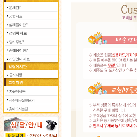
운 세 란 ?
궁 합 자 료
삼 재 풀 이 란 ?
성 명 학 자 료
당 사 주 란 ?
꿈 해 몽 이 란 ?
개 명 안 내 자 료
알림게시판
공지사항
고객지원
자유게시판
사주 배우실분 문의
찾아 오시는길