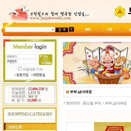
부 적
사 주
운
비밀번호 기억
ㆍ 전체방문 :
12,696,558
명
부부,남녀애정
ㆍ 오늘방문 :
1,133
명
ㆍ 어제방문 :
561
명
ㆍ 회 원 수 :
11,988
명
현재위치 :
용도별 부적
>
부부,남녀애정
상담신청