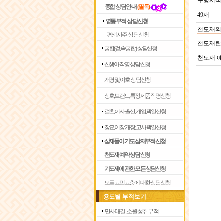
구병시
종합 상담안내
(필독)
49재
영통부적 상담신청
천도재의
평생사주 상담신청
천도재란
궁합(겉,속궁합) 상담신청
천도재 
신생아 작명 상담신청
개명 및 아호 상담신청
상호,브랜드,특정제품 작명신청
결혼,이사,출산,개업,택일신청
장묘,이장,개장,고사 택일신청
삼재풀이 기도,삼재부적 신청
천도재 예약 상담신청
기도제에 관한 모든 상담신청
모든 고민고충에 대한 상담신청
용도별 부적보기
만사대길, 소원성취 부적