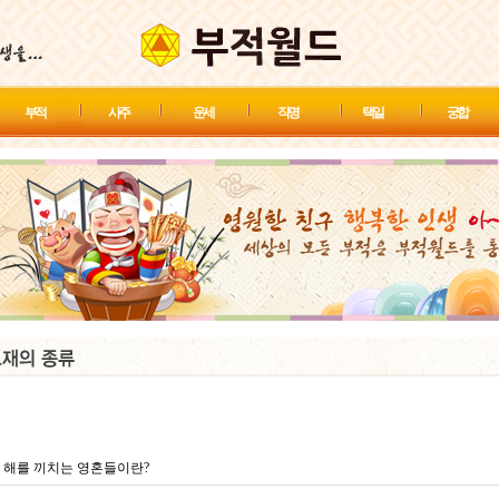
부 적
사 주
운 세
작 명
택 일
궁 합
 해를 끼치는 영혼들이란?