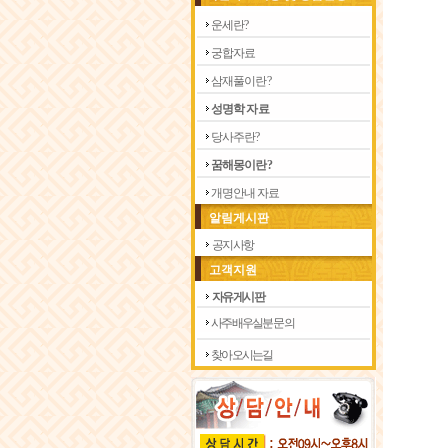
운 세 란 ?
궁 합 자 료
삼 재 풀 이 란 ?
성 명 학 자 료
당 사 주 란 ?
꿈 해 몽 이 란 ?
개 명 안 내 자 료
알림게시판
공지사항
고객지원
자유게시판
사주 배우실분 문의
찾아 오시는길