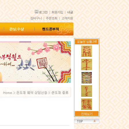
로그인
｜
회원가입
｜
내글
장바구니
｜
주문조회
｜
고객지원
관상,수상
핸드폰 부적
오늘본 상품 248
전체보기