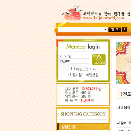
비밀번호 기억
ㆍ 전체방문 :
12,693,261
명
ㆍ 오늘방문 :
605
명
ㆍ 어제방문 :
583
명
ㆍ 회 원 수 :
11,988
명
내용입력
사람에게
상담신청